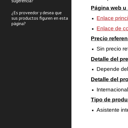
sugerencia?
Página web u 
¿Es proveedor y desea que
Enlace princ
sus productos figuren en esta
página?
Enlace de c
Precio referen
Sin precio re
Detalle del pr
Depende del
Detalle del p
Internaciona
Tipo de produ
Asistente int