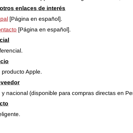
otros enlaces de interés
ipal
[Página en español].
ontacto
[Página en español].
cial
ferencial.
ecio
 producto Apple.
roveedor
l y nacional (disponible para compras directas en Pe
cto
eligente.