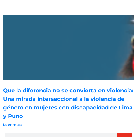
Que la diferencia no se convierta en violencia:
Una mirada interseccional a la violencia de
género en mujeres con discapacidad de Lima
y Puno
Leer mas»