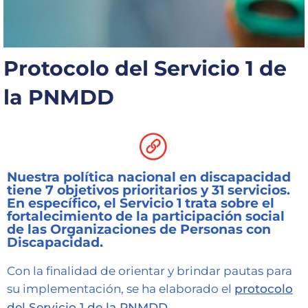
Capacítate
REINDIS
Protocolo del Servicio 1 de
Novedades
la PNMDD
Contacto
Ruta
de
reclamos
Nuestra política nacional en discapacidad
tiene 7 objetivos prioritarios y 31 servicios.
En específico, el Servicio 1 trata sobre el
fortalecimiento de la participación social
de las Organizaciones de Personas con
Discapacidad.
Con la finalidad de orientar y brindar pautas para
su implementación, se ha elaborado el
protocolo
del Servicio 1 de la PNMDD
.