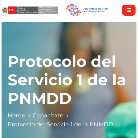
Inicio
Nosotros
Derechos
Protocolo del
y
Servicios
Servicio 1 de la
Investigaciones
PNMDD
Discapacidad
en
cifras
Home
Capacítate
Nuestra
Protocolo del Servicio 1 de la PNMDD
Política