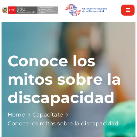
Inicio
Nosotros
Derechos
Conoce los
y
Servicios
mitos sobre la
Investigaciones
discapacidad
Discapacidad
en
cifras
Home
Capacítate
Nuestra
Conoce los mitos sobre la discapacidad
Política