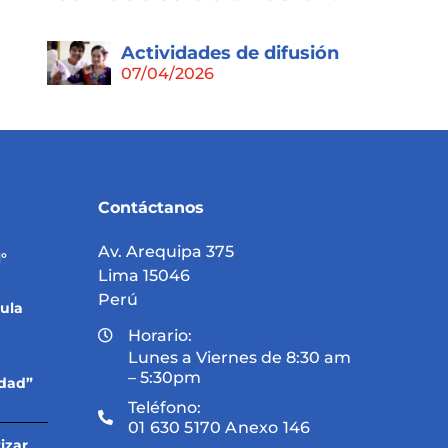
Actividades de difusión
07/04/2026
Contáctanos
Av. Arequipa 375
°
Lima 15046
Perú
ula
Horario:
Lunes a Viernes de 8:30 am
– 5:30pm
idad”
Teléfono:
01 630 5170 Anexo 146
izar