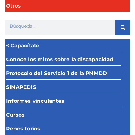
Otros
< Capacítate
Conoce los mitos sobre la discapacidad
Protocolo del Servicio 1 de la PNMDD
SINAPEDIS
Informes vinculantes
Cursos
Repositorios