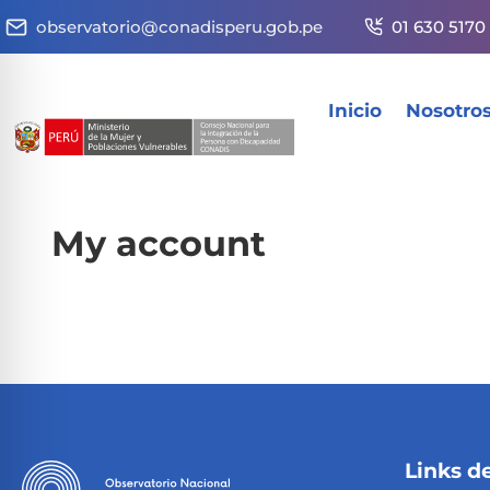
observatorio@conadisperu.gob.pe
01 630 5170
Inicio
Nosotro
My account
[woocommerce_my_account]
Links de