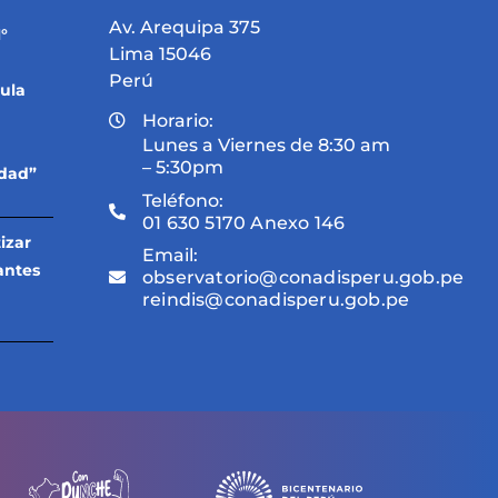
Av. Arequipa 375
°
Lima 15046
Perú
ula
Horario:
Lunes a Viernes de 8:30 am
– 5:30pm
idad”
Teléfono:
01 630 5170 Anexo 146
izar
Email:
antes
observatorio@conadisperu.gob.pe
reindis@conadisperu.gob.pe