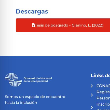
Descargas
Tesis de posgrado - Gianino, L. (2022)
Links de
CONAD
Regist
Somos un espacio de encuentro
Person
hacia la inclusión
Inscri