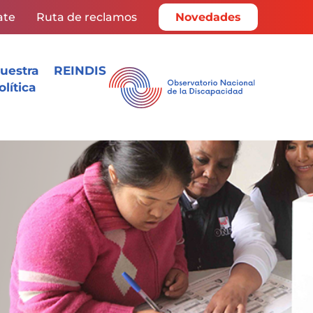
ate
Ruta de reclamos
Novedades
uestra
REINDIS
olítica