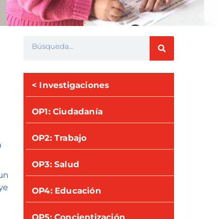
< Investigaciones
OP1: Ciudadanía
OP2: Trabajo
a
OP3: Salud
un
ye
OP4: Educación
OP5: Concientización