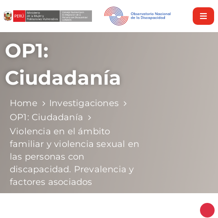
Inicio
OP1:
Nosotros
Ciudadanía
Derechos
y
Home
Investigaciones
Servicios
OP1: Ciudadanía
Investigaciones
Violencia en el ámbito
familiar y violencia sexual en
Discapacidad
las personas con
en
discapacidad. Prevalencia y
cifras
factores asociados
Nuestra
Política