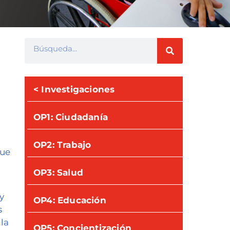
< Investigaciones
OP1: Ciudadanía
OP2: Trabajo
que
OP3: Salud
y
OP4: Educación
s
la
OP5: Concientización