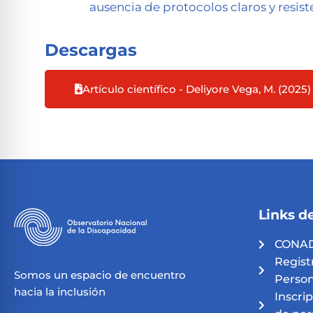
ausencia de protocolos claros y resist
Descargas
Artículo científico - Deliyore Vega, M. (2025)
Links de
CONAD
Regist
Somos un espacio de encuentro
Person
hacia la inclusión
Inscri