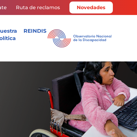
ate
Ruta de reclamos
Novedades
uestra
REINDIS
olítica