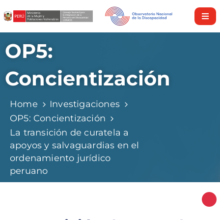
Inicio
OP5:
Nosotros
Concientización
Derechos
y
Home
Investigaciones
Servicios
OP5: Concientización
Investigaciones
La transición de curatela a
apoyos y salvaguardias en el
Discapacidad
ordenamiento jurídico
en
peruano
cifras
Nuestra
Política