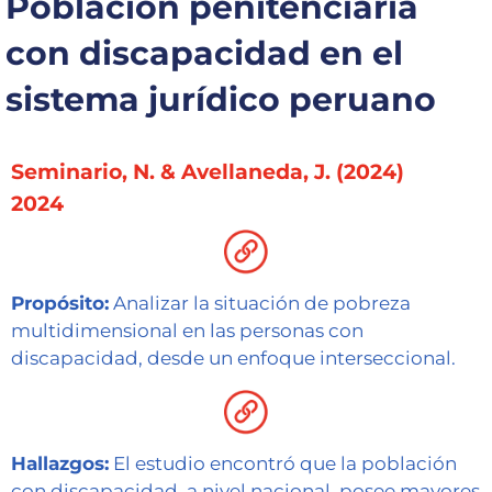
Población penitenciaria
Capacítate
con discapacidad en el
REINDIS
sistema jurídico peruano
Novedades
Seminario, N. & Avellaneda, J. (2024)
Contacto
2024
Ruta
de
reclamos
Propósito:
Analizar la situación de pobreza
multidimensional en las personas con
discapacidad, desde un enfoque interseccional.
Hallazgos:
El estudio encontró que la población
con discapacidad, a nivel nacional, posee mayores