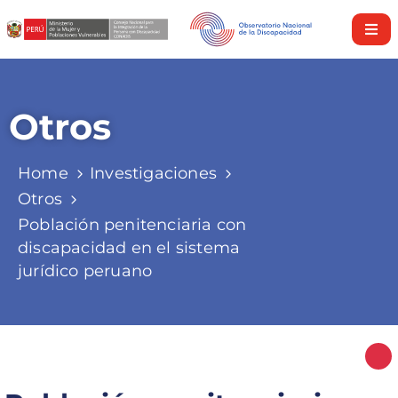
Inicio
Nosotros
Otros
Derechos
y
Home
Investigaciones
Servicios
Otros
Población penitenciaria con
Investigaciones
discapacidad en el sistema
jurídico peruano
Discapacidad
en
cifras
Nuestra
Política