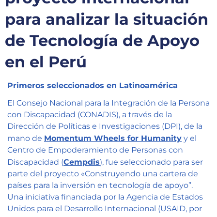
Capacítate
para analizar la situación
REINDIS
de Tecnología de Apoyo
Novedades
en el Perú
Contacto
Primeros seleccionados en Latinoamérica
Ruta
E
l Consejo Nacional para la Integración de la Persona
de
con Discapacidad (CONADIS), a través de la
reclamos
Dirección de Políticas e Investigaciones (DPI), de la
mano de
Momentum Wheels for Humanity
y el
Centro de Empoderamiento de Personas con
Discapacidad (
Cempdis
), fue seleccionado para ser
parte del proyecto «Construyendo una cartera de
países para la inversión en tecnología de apoyo”.
Una iniciativa financiada por la Agencia de Estados
Unidos para el Desarrollo Internacional (USAID, por