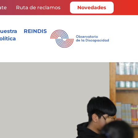
ate
Ruta de reclamos
Novedades
uestra
REINDIS
olítica