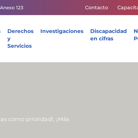
 Anexo 123
Contacto
Capacít
s
Derechos
Investigaciones
Discapacidad
N
y
en cifras
P
Servicios
nas como prioridad!, ¡Más