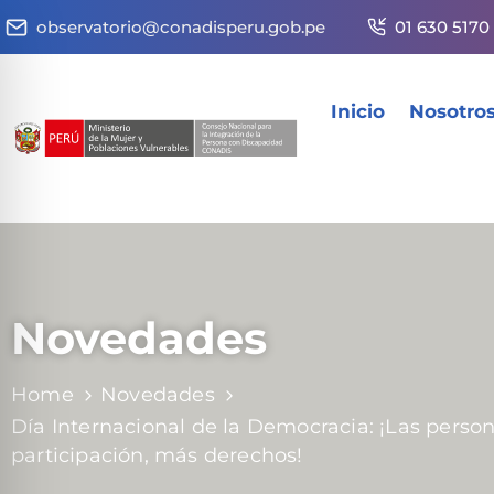
observatorio@conadisperu.gob.pe
01 630 5170
Inicio
Nosotro
Novedades
Home
Novedades
Día Internacional de la Democracia: ¡Las perso
participación, más derechos!