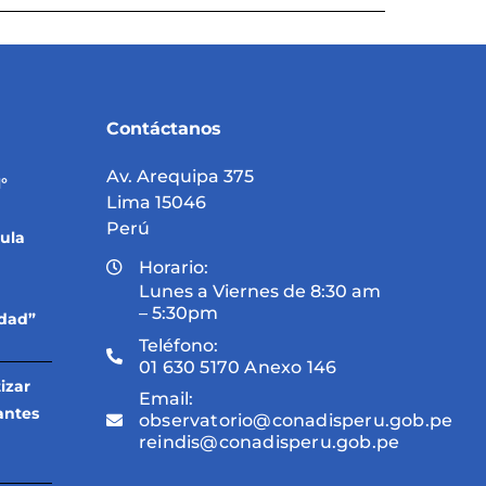
Contáctanos
Av. Arequipa 375
°
Lima 15046
Perú
ula
Horario:
Lunes a Viernes de 8:30 am
– 5:30pm
idad”
Teléfono:
01 630 5170 Anexo 146
izar
Email:
antes
observatorio@conadisperu.gob.pe
reindis@conadisperu.gob.pe