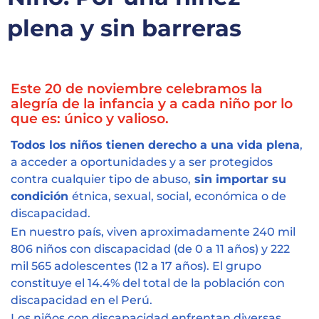
Capacítate
plena y sin barreras
REINDIS
Novedades
Este 20 de noviembre celebramos la
alegría de la infancia y
a
cada
niño por lo
Contacto
que es: único y valioso.
T
odos los niños tienen derecho a una vida plena
,
Ruta
a acceder a oportunidades y a ser protegidos
de
contra cualquier tipo de abuso,
sin importar su
reclamos
condición
étnica, sexual, social, económica o de
discapacidad.
En nuestro país,
viven aproximadamente 240 mil
806 niños
con discapacidad
(de 0 a 11 años)
y 222
mil 565 adolescentes (12 a 17 años)
.
El grupo
constituye
el 14.4% del total de la población con
discapacidad en el Perú
.
Los niños con discapacidad
enfrentan diversas