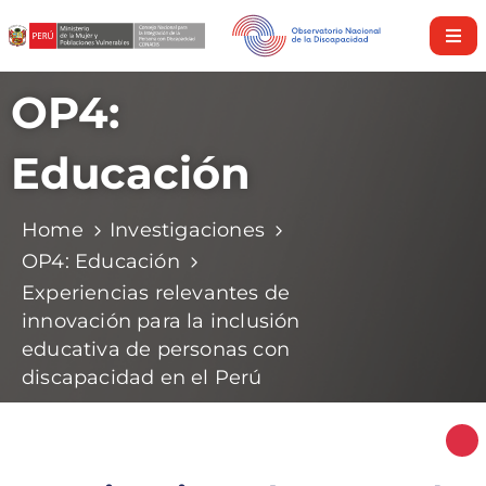
Inicio
OP4:
Nosotros
Educación
Derechos
y
Home
Investigaciones
Servicios
OP4: Educación
Investigaciones
Experiencias relevantes de
innovación para la inclusión
Discapacidad
educativa de personas con
en
discapacidad en el Perú
cifras
Nuestra
Política