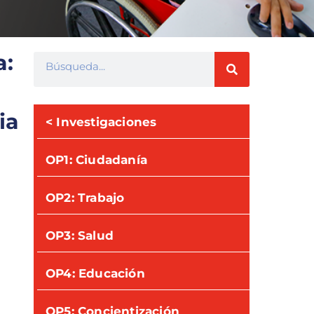
a:
ia
< Investigaciones
OP1: Ciudadanía
OP2: Trabajo
OP3: Salud
OP4: Educación
OP5: Concientización