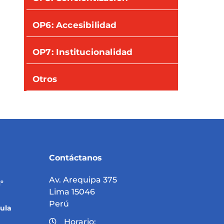
OP6: Accesibilidad
OP7: Institucionalidad
Otros
Contáctanos
Av. Arequipa 375
°
Lima 15046
Perú
ula
Horario: