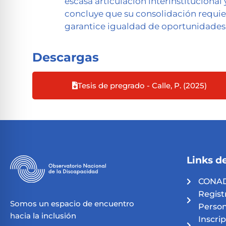
escasa articulación interinstituciona
concluye que su consolidación requier
garantice igualdad de oportunidades 
Descargas
Tesis de pregrado - Calle, P. (2025)
Links de
CONAD
Regist
Somos un espacio de encuentro
Person
hacia la inclusión
Inscri