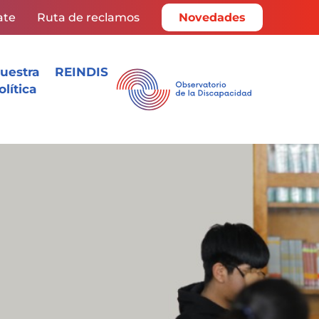
ate
Ruta de reclamos
Novedades
uestra
REINDIS
olítica