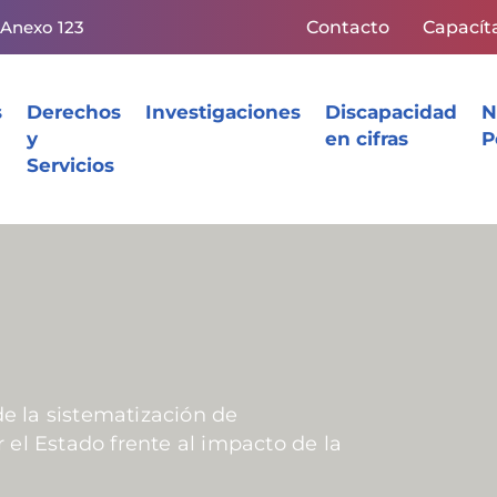
 Anexo 123
Contacto
Capacít
s
Derechos
Investigaciones
Discapacidad
N
y
en cifras
P
Servicios
de la sistematización de
 el Estado frente al impacto de la