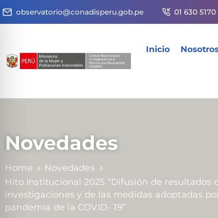
observatorio@conadisperu.gob.pe
01 630 5170
Inicio
Nosotro
Novedades
Home
Novedades
Hito Institucional 2025 “Difusión de resultados 
investigaciones y de las medidas adoptadas por
pandemia de la COVID- 19”