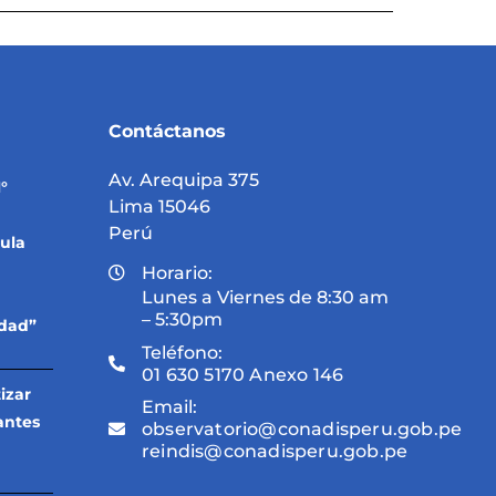
Contáctanos
Av. Arequipa 375
°
Lima 15046
Perú
ula
Horario:
Lunes a Viernes de 8:30 am
– 5:30pm
idad”
Teléfono:
01 630 5170 Anexo 146
izar
Email:
antes
observatorio@conadisperu.gob.pe
reindis@conadisperu.gob.pe