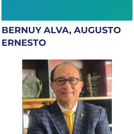
Capacítate
REINDIS
BERNUY ALVA, AUGUSTO
Novedades
ERNESTO
Contacto
Ruta
de
reclamos