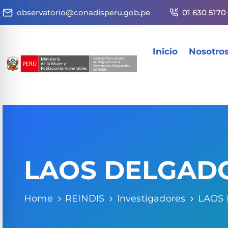
observatorio@conadisperu.gob.pe
01 630 5170
Inicio
Nosotro
LAOS DELGAD
Home
REINDIS
Investigadores
LAOS