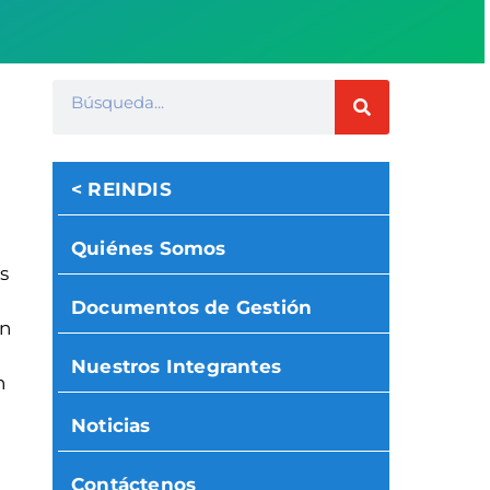
< REINDIS
Quiénes Somos
s
Documentos de Gestión
en
o
Nuestros Integrantes
n
Noticias
Contáctenos