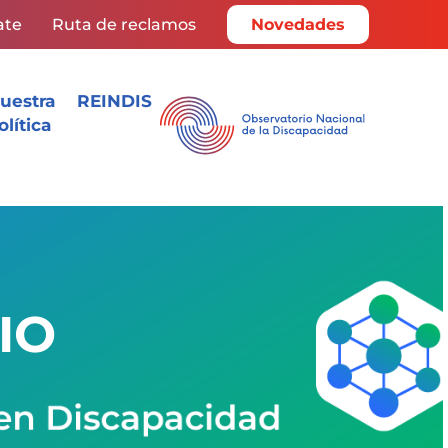
ate
Ruta de reclamos
Novedades
uestra
REINDIS
olítica
IO