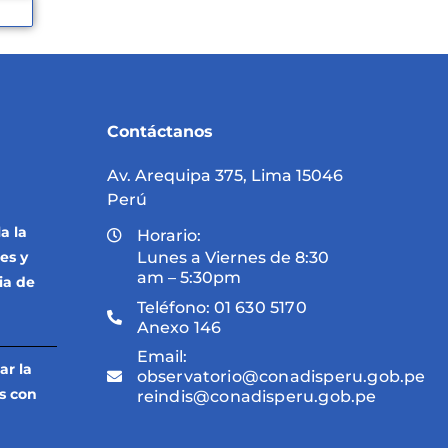
Contáctanos
Av. Arequipa 375, Lima 15046
Perú
a la
Horario:
es y
Lunes a Viernes de 8:30
am – 5:30pm
ia de
Teléfono:
01 630 5170
Anexo 146
Email:
ar la
observatorio@conadisperu.gob.pe
s con
reindis@conadisperu.gob.pe