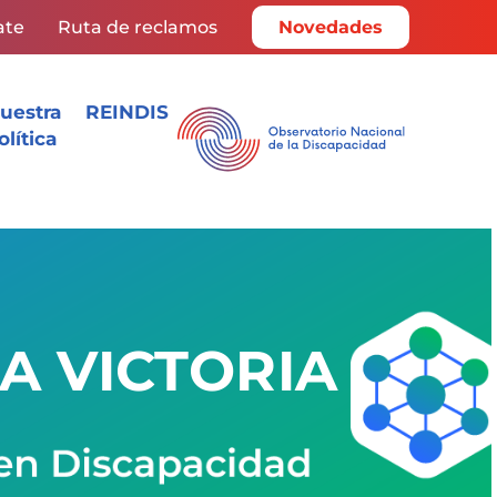
ate
Ruta de reclamos
Novedades
uestra
REINDIS
olítica
A VICTORIA