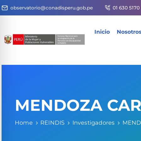
observatorio@conadisperu.gob.pe
01 630 5170
Inicio
Nosotro
MENDOZA CARR
Home
REINDIS
Investigadores
MENDO