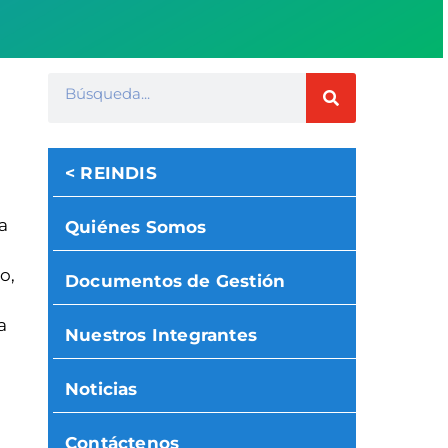
< REINDIS
a
Quiénes Somos
o,
Documentos de Gestión
a
Nuestros Integrantes
Noticias
Contáctenos