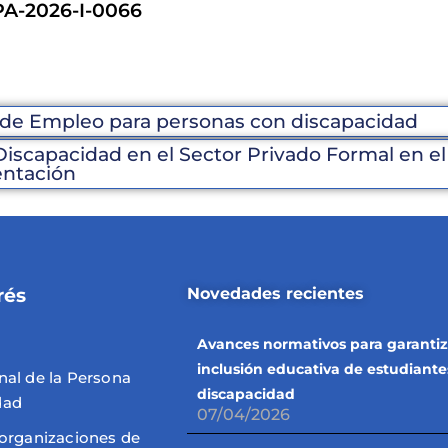
A-2026-I-0066
de Empleo para personas con discapacidad
iscapacidad en el Sector Privado Formal en el
entación
rés
Novedades recientes
Avances normativos para garantiz
inclusión educativa de estudiante
nal de la Persona
discapacidad
dad
07/04/2026
 organizaciones de