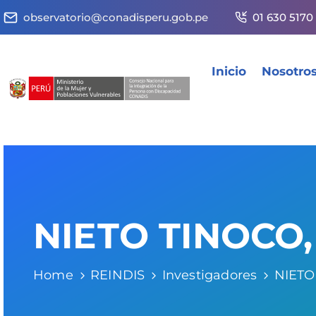
observatorio@conadisperu.gob.pe
01 630 5170
Inicio
Nosotro
NIETO TINOCO,
Home
REINDIS
Investigadores
NIETO