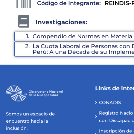
Código de Integrante:
REINDIS-P
Investigaciones:
1.
Compendio de Normas en Materia 
2.
La Cuota Laboral de Personas con D
Perú: A una Década de su Implem
Links de inte
CONADIS
Registro Nacio
Somos un espacio de
con Discapaci
encuentro hacia la
inclusión.
Inscripción de