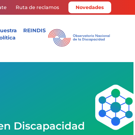
ate
Ruta de reclamos
Novedades
uestra
REINDIS
olítica