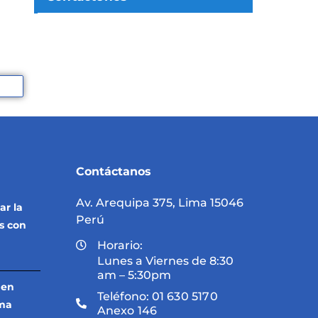
Contáctanos
Av. Arequipa 375, Lima 15046
ar la
Perú
s con
Horario:
Lunes a Viernes de 8:30
am – 5:30pm
 en
Teléfono:
01 630 5170
ama
Anexo 146