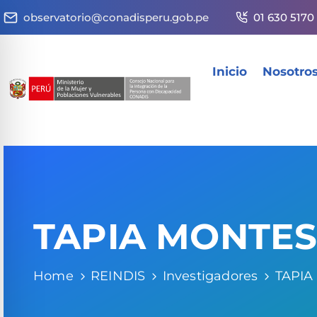
observatorio@conadisperu.gob.pe
01 630 5170
Inicio
Nosotro
TAPIA MONTES
Home
REINDIS
Investigadores
TAPIA