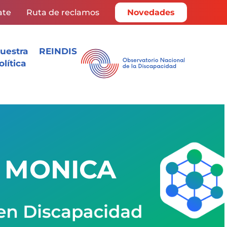
ate
Ruta de reclamos
Novedades
uestra
REINDIS
olítica
S MONICA