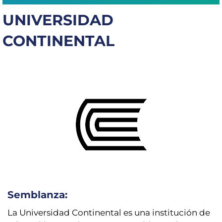
Capacítate
UNIVERSIDAD
REINDIS
CONTINENTAL
Novedades
Contacto
Ruta
de
reclamos
Semblanza:
La Universidad Continental es una institución de