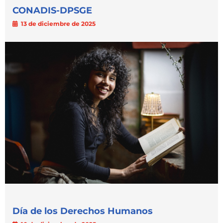
CONADIS-DPSGE
Capacítate
13 de diciembre de 2025
REINDIS
Novedades
Contacto
Ruta
de
reclamos
Día de los Derechos Humanos